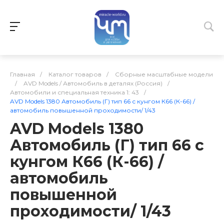
Главная
/
Каталог товаров
/
Сборные масштабные модели
/
AVD Models / Автомобиль в деталях (Россия)
/
Автомобили и специальная техника 1: 43
/
AVD Models 1380 Автомобиль (Г) тип 66 с кунгом К66 (К-66) /
автомобиль повышенной проходимости/ 1/43
AVD Models 1380
Автомобиль (Г) тип 66 с
кунгом К66 (К-66) /
автомобиль
повышенной
проходимости/ 1/43