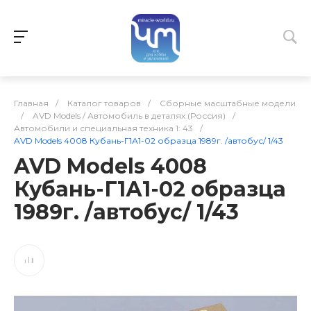
Главная
/
Каталог товаров
/
Сборные масштабные модели
/
AVD Models / Автомобиль в деталях (Россия)
/
Автомобили и специальная техника 1: 43
/
AVD Models 4008 Кубань-Г1А1-02 образца 1989г. /автобус/ 1/43
AVD Models 4008
Кубань-Г1А1-02 образца
1989г. /автобус/ 1/43