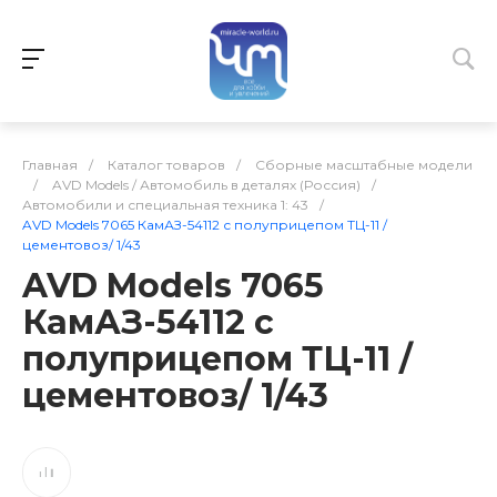
Главная
/
Каталог товаров
/
Сборные масштабные модели
/
AVD Models / Автомобиль в деталях (Россия)
/
Автомобили и специальная техника 1: 43
/
AVD Models 7065 КамАЗ-54112 с полуприцепом ТЦ-11 /
цементовоз/ 1/43
AVD Models 7065
КамАЗ-54112 с
полуприцепом ТЦ-11 /
цементовоз/ 1/43