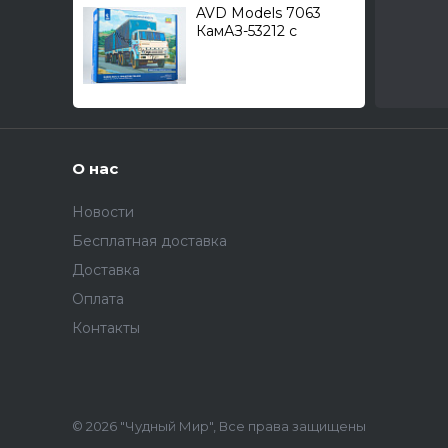
AVD Models 7063
КамАЗ-53212 с
прицепом ГКБ-8350 /
контейнеровоз/ 1/43
О нас
Новости
Бесплатная доставка
Доставка
Оплата
Контакты
© 2026 "Чудный Мир", Все права защищены