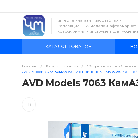
интернет-магазин масштабных и
коллекционных моделей, афтермаркет,
краски, химия и инструмент для модели
КАТАЛОГ ТОВАРОВ
НО
Главная
/
Каталог товаров
/
Сборные масштабные мо
AVD Models 7063 КамАЗ-53212 с прицепом ГКБ-8350 /контей
AVD Models 7063 КамАЗ