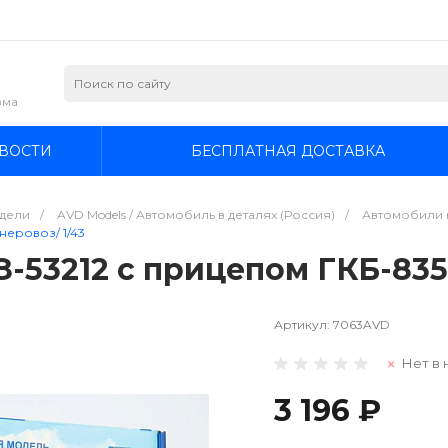
зма
ВОСТИ
БЕСПЛАТНАЯ ДОСТАВКА
дели
/
AVD Models / Автомобиль в деталях (Россия)
/
Автомобили и
неровоз/ 1/43
-53212 с прицепом ГКБ-835
Артикул:
7063AVD
Нет в 
3 196 ₽