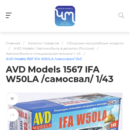
Главная
/
Каталог товаров
/
Сборные масштабные модели
/
AVD Models / Автомобиль в деталях (Россия)
/
Автомобили и специальная техника 1: 43
/
AVD Models 1567 IFA W50LA /самосвал/ 1/43
AVD Models 1567 IFA
W50LA /самосвал/ 1/43