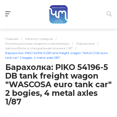
Главная
/
Каталог товаров
/
Коллекционные модели и миниатюры
/
Барахолка
/
Автомобили и специальная техника 1: 87
/
Барахолка: PIKO 54196-5 DB tank freight wagon "WASCOSA euro
tank car" 2 bogies, 4 metal axles 1/87
Барахолка: PIKO 54196-5
DB tank freight wagon
"WASCOSA euro tank car"
2 bogies, 4 metal axles
1/87