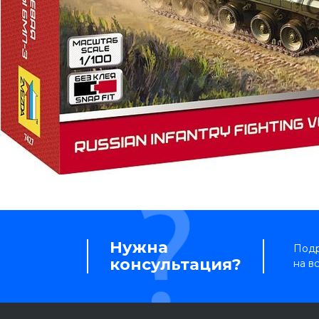
Нужна
Подр
консультация?
на в