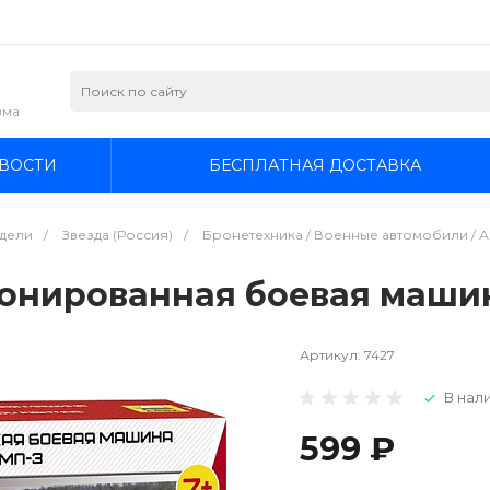
зма
ВОСТИ
БЕСПЛАТНАЯ ДОСТАВКА
дели
/
Звезда (Россия)
/
Бронетехника / Военные автомобили / А
ронированная боевая машин
Артикул:
7427
В нали
599 ₽