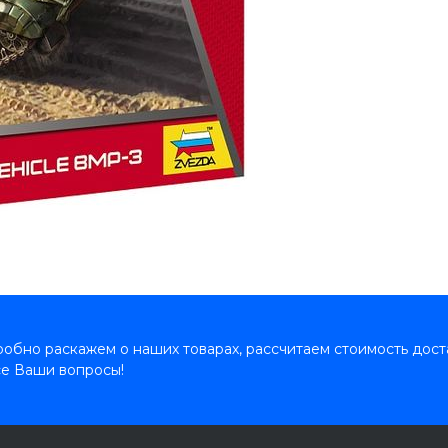
обно раскажем о наших товарах, рассчитаем стоимость дост
се Ваши вопросы!