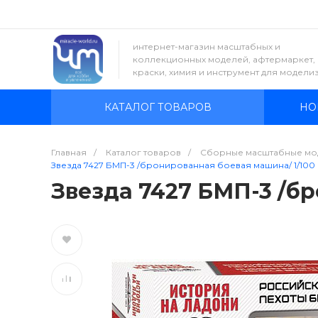
интернет-магазин масштабных и
коллекционных моделей, афтермаркет,
краски, химия и инструмент для модели
КАТАЛОГ ТОВАРОВ
НО
Главная
/
Каталог товаров
/
Сборные масштабные мо
Звезда 7427 БМП-3 /бронированная боевая машина/ 1/100
Звезда 7427 БМП-3 /б