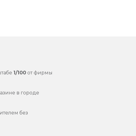
штабе
1/100
от фирмы
азине в городе
ителем без