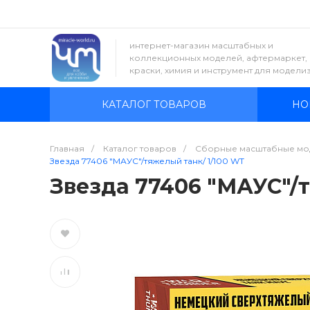
интернет-магазин масштабных и
коллекционных моделей, афтермаркет,
краски, химия и инструмент для модели
КАТАЛОГ ТОВАРОВ
НО
Главная
/
Каталог товаров
/
Сборные масштабные мо
Звезда 77406 "МАУС"/тяжелый танк/ 1/100 WT
Звезда 77406 "МАУС"/т