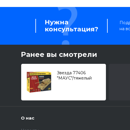
Нужна
Подр
консультация?
на в
Ранее вы смотрели
Звезда 77406
"МАУС"/тяжелый
танк/ 1/100 WT
О нас