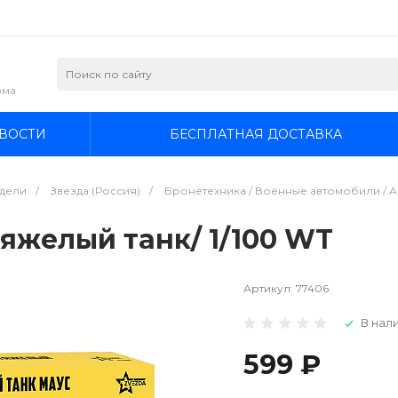
зма
ВОСТИ
БЕСПЛАТНАЯ ДОСТАВКА
дели
/
Звезда (Россия)
/
Бронетехника / Военные автомобили / А
яжелый танк/ 1/100 WT
Артикул:
77406
В нали
599 ₽