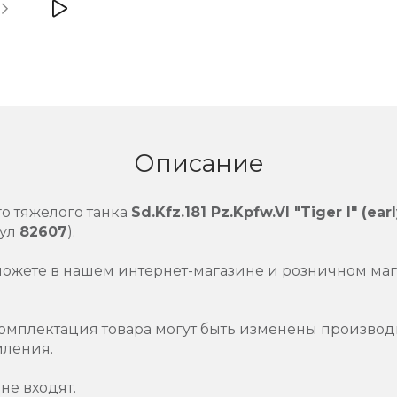
Описание
о тяжелого танка
Sd.Kfz.181 Pz.Kpfw.VI "Tiger I" (earl
кул
82607
).
можете в нашем интернет-магазине и розничном маг
омплектация товара могут быть изменены производ
мления.
не входят.