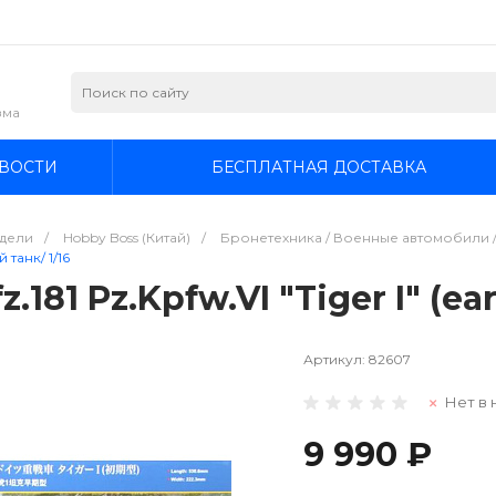
зма
ВОСТИ
БЕСПЛАТНАЯ ДОСТАВКА
дели
/
Hobby Boss (Китай)
/
Бронетехника / Военные автомобили / 
 танк/ 1/16
.181 Pz.Kpfw.VI "Tiger I" (ea
Артикул:
82607
Нет в 
9 990 ₽