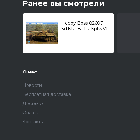
Ранее вы смотрели
Hobby Boss 82607
Sd.Kfz.181 Pz.Kpfw.VI
"Tiger I" (early) /
тяжелый танк/ 1/16
О нас
Новости
Бесплатная доставка
Доставка
Оплата
Контакты