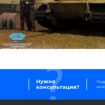
Нужна
Подр
консультация?
на в