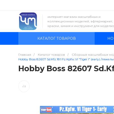
интернет-магазин масштабных и
коллекционных моделей, афтермаркет,
краски, химия и инструмент для модели
КАТАЛОГ ТОВАРОВ
НО
Главная
/
Каталог товаров
/
Сборные масштабные мо
Hobby Boss 82607 Sd.Kfz.181 Pz.Kpfw.VI "Tiger I" (early) /тяжелый
Hobby Boss 82607 Sd.Kfz