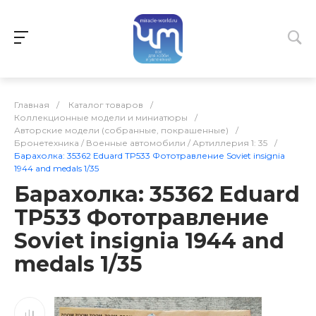
Главная
/
Каталог товаров
/
Коллекционные модели и миниатюры
/
Авторские модели (собранные, покрашенные)
/
Бронетехника / Военные автомобили / Артиллерия 1: 35
/
Барахолка: 35362 Eduard TP533 Фототравление Soviet insignia
1944 and medals 1/35
Барахолка: 35362 Eduard
TP533 Фототравление
Soviet insignia 1944 and
medals 1/35