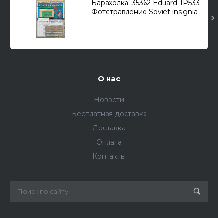
Барахолка: 35362 Eduard TP533
Фототравление Soviet insignia
1944 and medals 1/35
О нас
Новости
Бесплатная доставка
Доставка
Оплата
Контакты