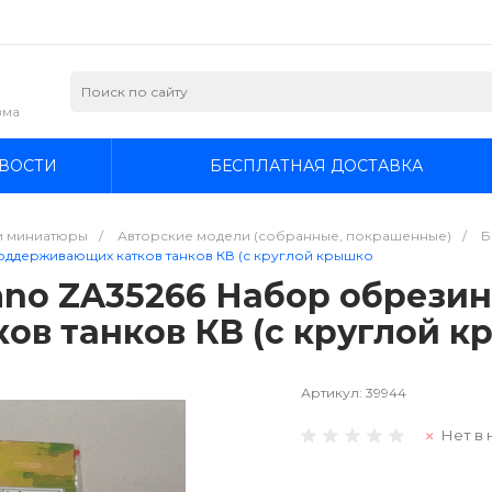
зма
ВОСТИ
БЕСПЛАТНАЯ ДОСТАВКА
и миниатюры
/
Авторские модели (собранные, покрашенные)
/
Б
оддерживающих катков танков КВ (с круглой крышко
ano ZA35266 Набор обрези
в танков КВ (с круглой 
Артикул:
39944
Нет в 