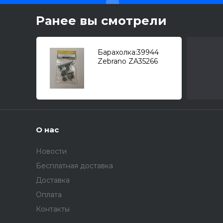
Ранее вы смотрели
Барахолка:39944
Zebrano ZA35266
Набор обрезиненных
поддерживающих
катков танков КВ (с
круглой крышко
О нас
Новости
Бесплатная доставка
Доставка
Оплата
Контакты