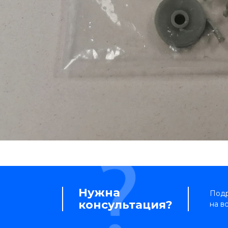
Нужна
Подр
консультация?
на в