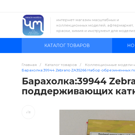
интернет-магазин масштабных и
коллекционных моделей, афтермаркет,
краски, химия и инструмент для модели
КАТАЛОГ ТОВАРОВ
НО
Главная
/
Каталог товаров
/
Коллекционные модели 
Барахолка:39944 Zebrano ZA35266 Набор обрезиненных п
Барахолка:39944 Zebr
поддерживающих катко