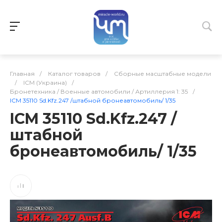
Главная
/
Каталог товаров
/
Сборные масштабные модели
/
ICM (Украина)
/
Бронетехника / Военные автомобили / Артиллерия 1: 35
/
ICM 35110 Sd.Kfz.247 /штабной бронеавтомобиль/ 1/35
ICM 35110 Sd.Kfz.247 /
штабной
бронеавтомобиль/ 1/35