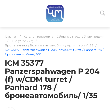
Главная
/
Каталог товаров
/
Сборные масштабные модели
/
ICM (Украина)
/
Бронетехника / Военные автомобили / Артиллерия 1: 35
/
ICM 35377 Panzerspahwagen P 204 (f) w/CDM turret / Panhard 178 /
бронеавтомобиль/ 1/35
ICM 35377
Panzerspahwagen P 204
(f) w/CDM turret /
Panhard 178 /
бронеавтомобиль/ 1/35