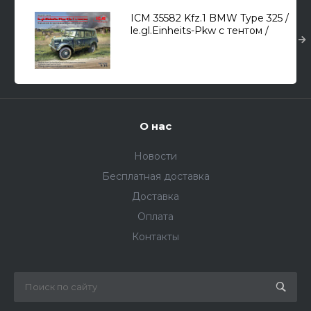
ICM 35582 Kfz.1 BMW Type 325 /
le.gl.Einheits-Pkw с тентом /
автомобиль повышенной
проходимости/ 1/35
О нас
Новости
Бесплатная доставка
Доставка
Оплата
Контакты