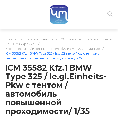
Главная
/
Каталог товаров
/
Сборные масштабные модели
/
ICM (Украина)
/
Бронетехника / Военные автомобили / Артиллерия 1: 35
/
ICM 35582 Kfz.1 BMW Type 325 / le.gl.Einheits-Pkw с тентом /
автомобиль повышенной проходимости/ 1/35
ICM 35582 Kfz.1 BMW
Type 325 / le.gl.Einheits-
Pkw с тентом /
автомобиль
повышенной
проходимости/ 1/35