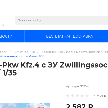
зма
ВОСТИ
БЕСПЛАТНАЯ ДОСТАВКА
дели
/
ICM (Украина)
/
Бронетехника / Военные автомобили / Арт
егкий зенитный автомобиль/ 1/35
s-Pkw Kfz.4 с ЗУ Zwillingsso
1/35
Артикул:
35584
Нет в 
2 582 ₽