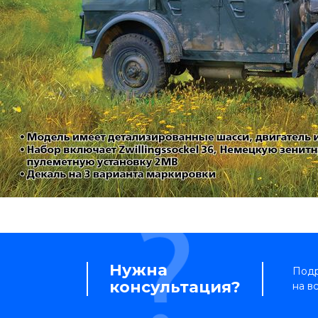
Нужна
Подр
консультация?
на в