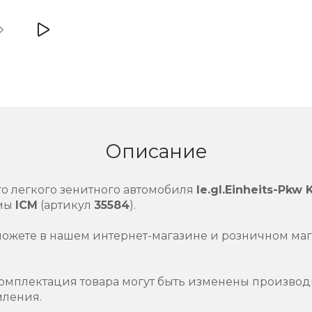
Описание
о легкого зенитного автомобиля
le.gl.Einheits-Pkw 
мы
ICM
(артикул
35584
).
можете в нашем интернет-магазине и розничном маг
омплектация товара могут быть изменены производ
мления.