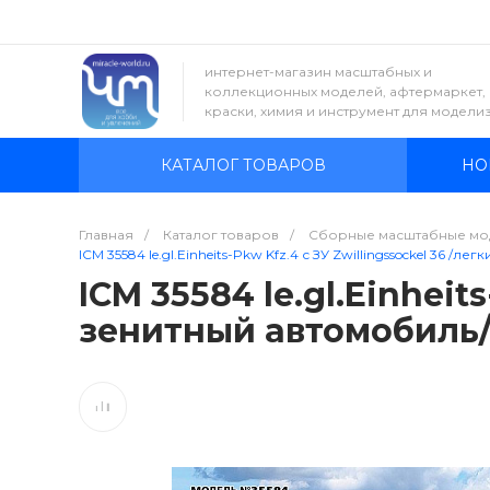
интернет-магазин масштабных и
коллекционных моделей, афтермаркет,
краски, химия и инструмент для модели
КАТАЛОГ ТОВАРОВ
НО
Главная
/
Каталог товаров
/
Сборные масштабные мо
ICM 35584 le.gl.Einheits-Pkw Kfz.4 с ЗУ Zwillingssockel 36 /л
ICM 35584 le.gl.Einheit
зенитный автомобиль/ 