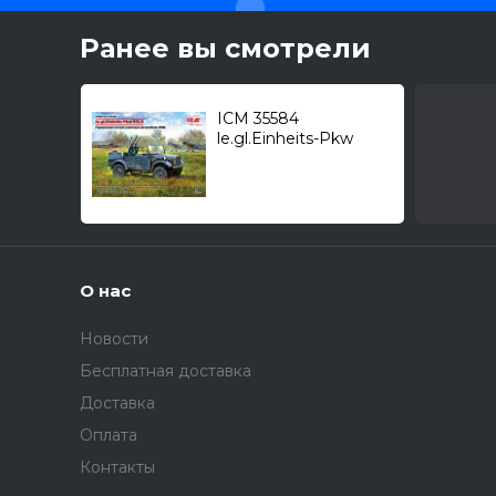
Ранее вы смотрели
ICM 35584
le.gl.Einheits-Pkw
Kfz.4 с ЗУ
Zwillingssockel 36 /
легкий зенитный
автомобиль/ 1/35
О нас
Новости
Бесплатная доставка
Доставка
Оплата
Контакты