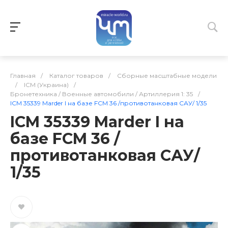
Главная
/
Каталог товаров
/
Сборные масштабные модели
/
ICM (Украина)
/
Бронетехника / Военные автомобили / Артиллерия 1: 35
/
ICM 35339 Marder I на базе FCM 36 /противотанковая САУ/ 1/35
ICM 35339 Marder I на
базе FCM 36 /
противотанковая САУ/
1/35