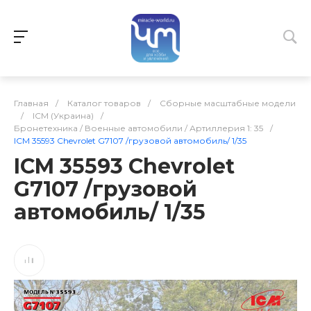
Главная
/
Каталог товаров
/
Сборные масштабные модели
/
ICM (Украина)
/
Бронетехника / Военные автомобили / Артиллерия 1: 35
/
ICM 35593 Chevrolet G7107 /грузовой автомобиль/ 1/35
ICM 35593 Chevrolet
G7107 /грузовой
автомобиль/ 1/35