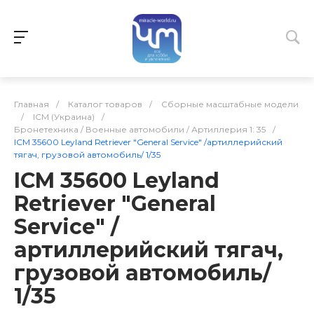
Главная
/
Каталог товаров
/
Сборные масштабные модели
/
ICM (Украина)
/
Бронетехника / Военные автомобили / Артиллерия 1: 35
/
ICM 35600 Leyland Retriever "General Service" /артиллерийский
тягач, грузовой автомобиль/ 1/35
ICM 35600 Leyland
Retriever "General
Service" /
артиллерийский тягач,
грузовой автомобиль/
1/35