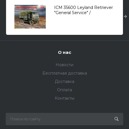
ICM 35600 Leyland Retriever
"General Service" /
артиллерийский тягач,
грузовой автомобиль/ 1/35
О нас
Новости
Бесплатная доставка
Доставка
Оплата
Контакты