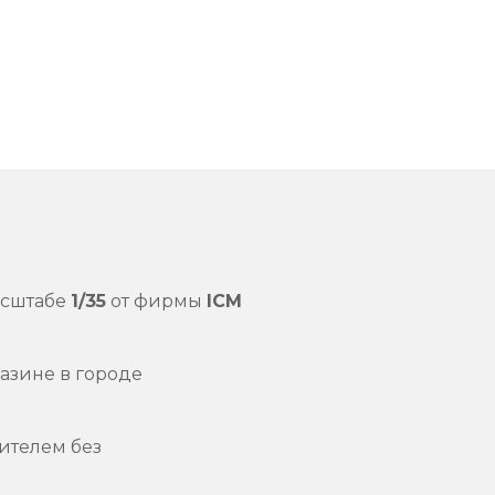
асштабе
1/35
от фирмы
ICM
азине в городе
ителем без