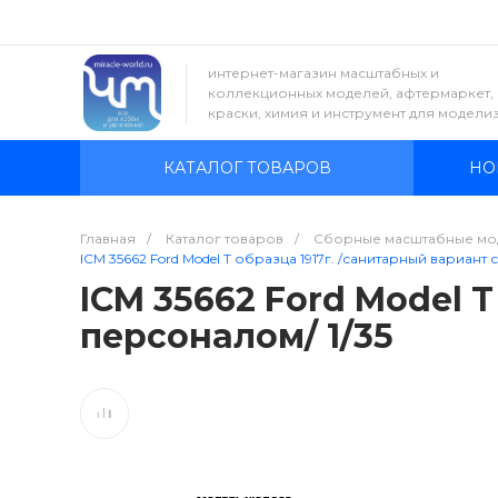
интернет-магазин масштабных и
коллекционных моделей, афтермаркет,
краски, химия и инструмент для модели
КАТАЛОГ ТОВАРОВ
НО
Главная
/
Каталог товаров
/
Сборные масштабные мо
ICM 35662 Ford Model T образца 1917г. /санитарный вариант 
ICM 35662 Ford Model T
персоналом/ 1/35