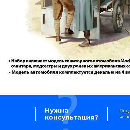
Нужна
Подр
консультация?
на в