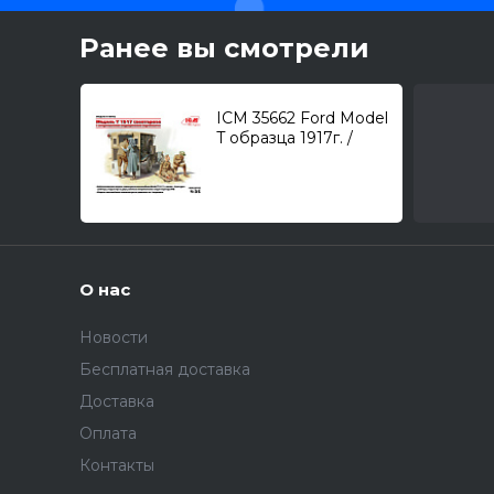
Ранее вы смотрели
ICM 35662 Ford Model
T образца 1917г. /
санитарный вариант
с персоналом/ 1/35
О нас
Новости
Бесплатная доставка
Доставка
Оплата
Контакты