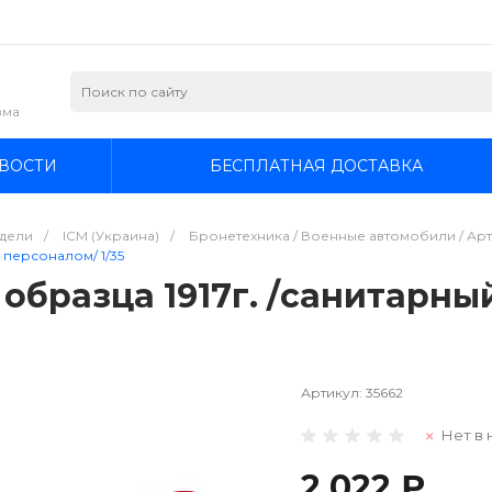
зма
ВОСТИ
БЕСПЛАТНАЯ ДОСТАВКА
дели
/
ICM (Украина)
/
Бронетехника / Военные автомобили / Арт
с персоналом/ 1/35
 образца 1917г. /санитарны
Артикул:
35662
Нет в 
2 022 ₽