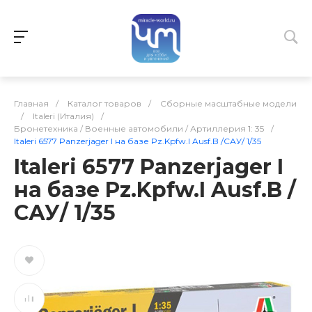
Главная
/
Каталог товаров
/
Сборные масштабные модели
/
Italeri (Италия)
/
Бронетехника / Военные автомобили / Артиллерия 1: 35
/
Italeri 6577 Panzerjager I на базе Pz.Kpfw.I Ausf.B /САУ/ 1/35
Italeri 6577 Panzerjager I
на базе Pz.Kpfw.I Ausf.B /
САУ/ 1/35