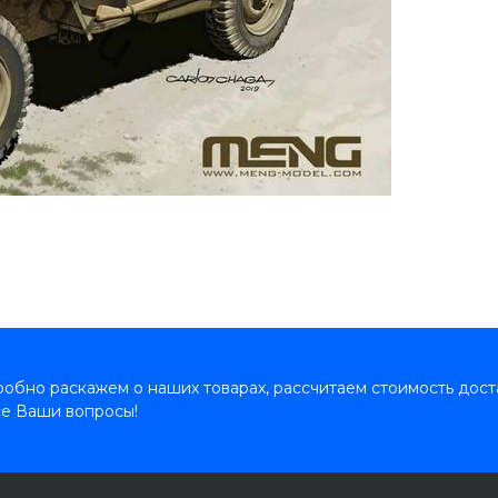
обно раскажем о наших товарах, рассчитаем стоимость дост
се Ваши вопросы!