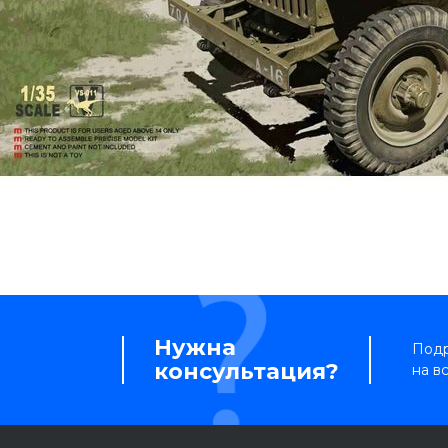
Нужна
Подр
консультация?
на в