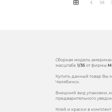
1/6
Сборная модель америка
масштабе
1/35
от фирмы
M
Купить данный товар Вы 
Челябинск.
Внешний вид упаковки, к
предварительного уведо
Клей и краски в комплект 