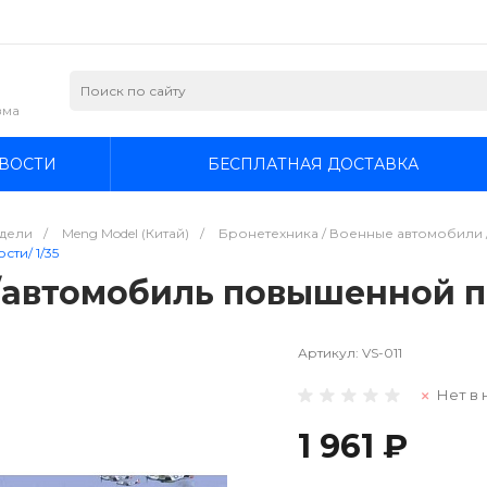
зма
ВОСТИ
БЕСПЛАТНАЯ ДОСТАВКА
дели
/
Meng Model (Китай)
/
Бронетехника / Военные автомобили /
ти/ 1/35
 /автомобиль повышенной п
Артикул:
VS-011
Нет в 
1 961 ₽