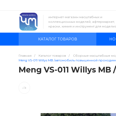
интернет-магазин масштабных и
коллекционных моделей, афтермаркет,
краски, химия и инструмент для модели
КАТАЛОГ ТОВАРОВ
НО
Главная
/
Каталог товаров
/
Сборные масштабные мо
Meng VS-011 Willys MB /автомобиль повышенной проходимос
Meng VS-011 Willys MB