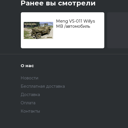
Ранее вы смотрели
Meng VS-011 Willys
MB /автомобиль
повышенной
проходимости/ 1/35
О нас
Новости
Бесплатная доставка
Доставка
Оплата
Контакты