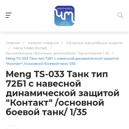
Главная
/
Каталог товаров
/
Сборные масштабные модели
/
Meng Model (Китай)
/
Бронетехника / Военные автомобили / Артиллерия 1: 35
/
Meng TS-033 Танк тип 72Б1 с навесной динамической защитой
"Контакт" /основной боевой танк/ 1/35
Meng TS-033 Танк тип
72Б1 с навесной
динамической защитой
"Контакт" /основной
боевой танк/ 1/35