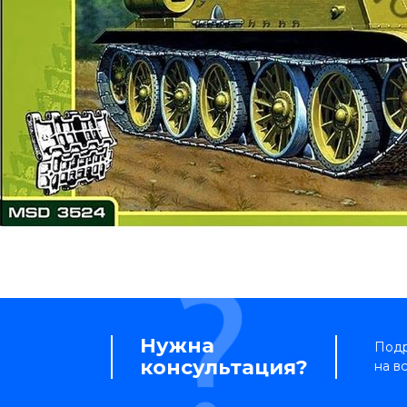
Нужна
Подр
консультация?
на в