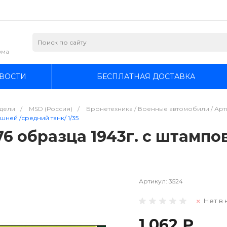
зма
ВОСТИ
БЕСПЛАТНАЯ ДОСТАВКА
дели
/
MSD (Россия)
/
Бронетехника / Военные автомобили / Арти
шней /средний танк/ 1/35
76 образца 1943г. с штамп
Артикул:
3524
Нет в 
1 062 ₽