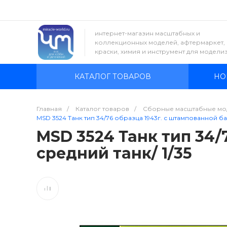
интернет-магазин масштабных и
коллекционных моделей, афтермаркет,
краски, химия и инструмент для модели
КАТАЛОГ ТОВАРОВ
НО
Главная
/
Каталог товаров
/
Сборные масштабные мо
MSD 3524 Танк тип 34/76 образца 1943г. с штампованной ба
MSD 3524 Танк тип 34/
средний танк/ 1/35