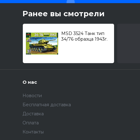
Ранее вы смотрели
MSD 3524 Танк тип
34/76 образца 1943г.
с штампованной
башней /средний
танк/ 1/35
О нас
Новости
Бесплатная доставка
Доставка
Оплата
Контакты