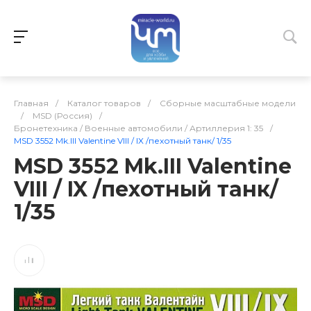
Главная
/
Каталог товаров
/
Сборные масштабные модели
/
MSD (Россия)
/
Бронетехника / Военные автомобили / Артиллерия 1: 35
/
MSD 3552 Mk.III Valentine VIII / IX /пехотный танк/ 1/35
MSD 3552 Mk.III Valentine
VIII / IX /пехотный танк/
1/35