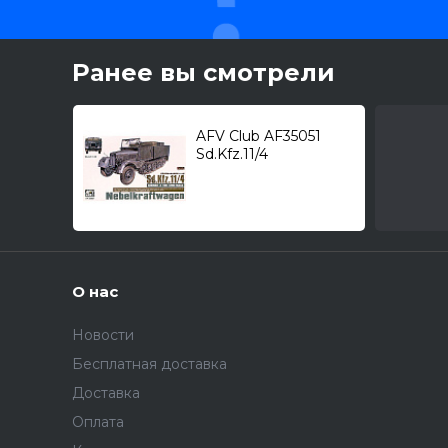
Ранее вы смотрели
AFV Club AF35051
Sd.Kfz.11/4
"Nebelkraftwagen" /
полугусеничный
артиллерийский
тягач/ 1/35
О нас
Новости
Бесплатная доставка
Доставка
Оплата