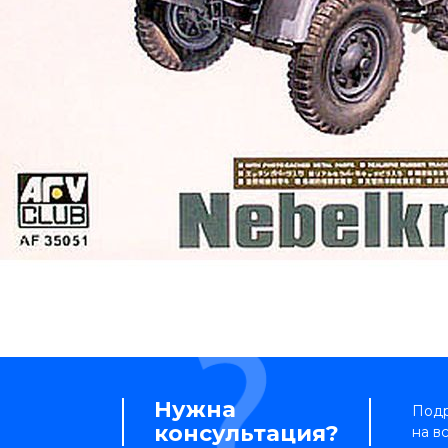
Нужна
Подр
консультация?
на в