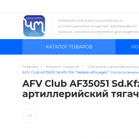
интернет-магазин масштабных и
коллекционных моделей, афтермаркет,
краски, химия и инструмент для модели
КАТАЛОГ ТОВАРОВ
НО
Главная
/
Каталог товаров
/
Сборные масштабные мо
AFV Club AF35051 Sd.Kfz.11/4 "Nebelkraftwagen" /полугусени
AFV Club AF35051 Sd.Kf
артиллерийский тягач/