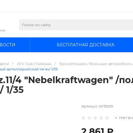
зма
ВОСТИ
БЕСПЛАТНАЯ ДОСТАВКА
дели
/
AFV Club (Тайвань)
/
Бронетехника / Военные автомобили /
чный артиллерийский тягач/ 1/35
z.11/4 "Nebelkraftwagen" /
 1/35
Артикул:
AF35051
Нет в 
2 861 ₽