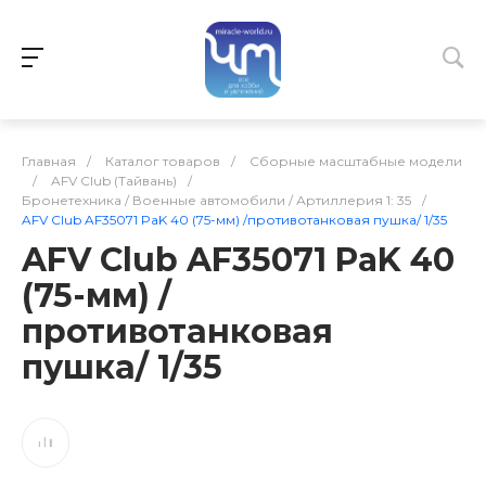
Главная
/
Каталог товаров
/
Сборные масштабные модели
/
AFV Club (Тайвань)
/
Бронетехника / Военные автомобили / Артиллерия 1: 35
/
AFV Club AF35071 PaK 40 (75-мм) /противотанковая пушка/ 1/35
AFV Club AF35071 PaK 40
(75-мм) /
противотанковая
пушка/ 1/35