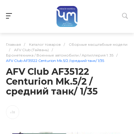
Главная
/
Каталог товаров
/
Сборные масштабные модели
/
AFV Club (Тайвань)
/
Бронетехника / Военные автомобили / Артиллерия 1: 35
/
AFV Club AF35122 Centurion Mk.5/2 /средний танк/ 1/35
AFV Club AF35122
Centurion Mk.5/2 /
средний танк/ 1/35