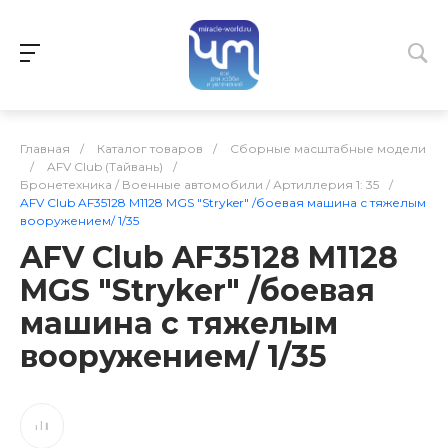
Главная
/
Каталог товаров
/
Сборные масштабные модели
/
AFV Club (Тайвань)
/
Бронетехника / Военные автомобили / Артиллерия 1: 35
/
AFV Club AF35128 M1128 MGS "Stryker" /боевая машина с тяжелым
вооружением/ 1/35
AFV Club AF35128 M1128
MGS "Stryker" /боевая
машина с тяжелым
вооружением/ 1/35