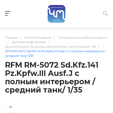
Главная
/
Каталог товаров
/
Сборные масштабные модели
/
Rye Field Model (Китай)
/
Бронетехника / Военные автомобили / Артиллерия 1: 35
/
RFM RM-5072 Sd.Kfz.141 Pz.Kpfw.III Ausf.J с полным интерьером /
средний танк/ 1/35
RFM RM-5072 Sd.Kfz.141
Pz.Kpfw.III Ausf.J с
полным интерьером /
средний танк/ 1/35