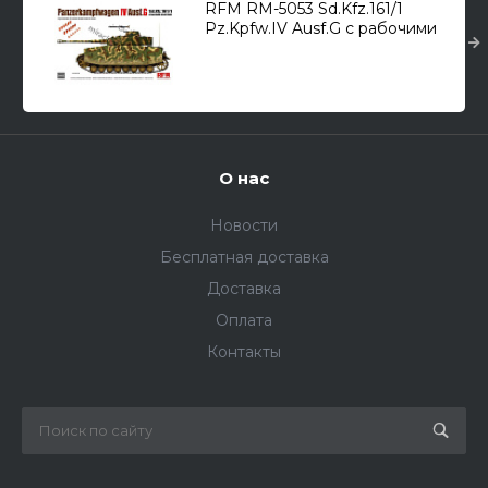
RFM RM-5053 Sd.Kfz.161/1
Pz.Kpfw.IV Ausf.G с рабочими
траками /средний танк/ 1/35
О нас
Новости
Бесплатная доставка
Доставка
Оплата
Контакты