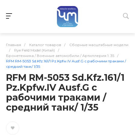
Главная
/
Каталог товаров
/
Сборные масштабные модели
/
Rye Field Model (Китай)
/
Бронетехника / Военные автомобили / Артиллерия 1: 35
/
RFM RM-5053 Sd.Kfz.161/1 Pz.Kpfw.IV Ausf.G с рабочими траками /
средний танк/ 1/35
RFM RM-5053 Sd.Kfz.161/1
Pz.Kpfw.IV Ausf.G с
рабочими траками /
средний танк/ 1/35