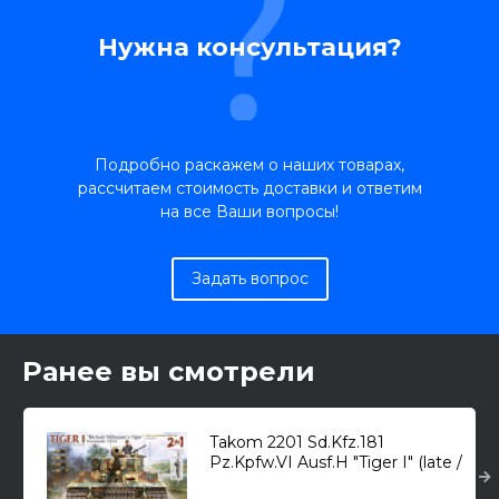
Нужна консультация?
Подробно раскажем о наших товарах,
рассчитаем стоимость доставки и ответим
на все Ваши вопросы!
Задать вопрос
Ранее вы смотрели
Takom 2201 Sd.Kfz.181
Pz.Kpfw.VI Ausf.H "Tiger I" (late /
late command) с циммеритом