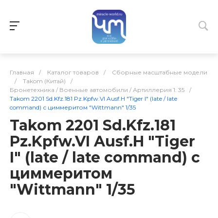
Главная
/
Каталог товаров
/
Сборные масштабные модели
/
Takom (Китай)
/
Бронетехника / Военные автомобили / Артиллерия 1: 35
/
Takom 2201 Sd.Kfz.181 Pz.Kpfw.VI Ausf.H "Tiger I" (late / late
command) с циммеритом "Wittmann" 1/35
Takom 2201 Sd.Kfz.181
Pz.Kpfw.VI Ausf.H "Tiger
I" (late / late command) с
циммеритом
"Wittmann" 1/35