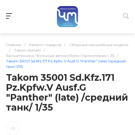
Главная
/
Каталог товаров
/
Сборные масштабные модели
/
Takom (Китай)
/
Бронетехника / Военные автомобили / Артиллерия 1: 35
/
Takom 35001 Sd.Kfz.171 Pz.Kpfw.V Ausf.G "Panther" (late) /средний
танк/ 1/35
Takom 35001 Sd.Kfz.171
Pz.Kpfw.V Ausf.G
"Panther" (late) /средний
танк/ 1/35