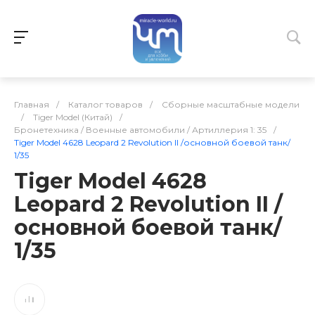
Главная
/
Каталог товаров
/
Сборные масштабные модели
/
Tiger Model (Китай)
/
Бронетехника / Военные автомобили / Артиллерия 1: 35
/
Tiger Model 4628 Leopard 2 Revolution II /основной боевой танк/
1/35
Tiger Model 4628
Leopard 2 Revolution II /
основной боевой танк/
1/35