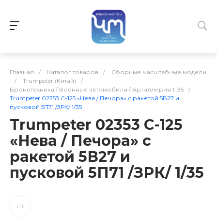
Главная
/
Каталог товаров
/
Сборные масштабные модели
/
Trumpeter (Китай)
/
Бронетехника / Военные автомобили / Артиллерия 1: 35
/
Trumpeter 02353 С-125 «Нева / Печора» с ракетой 5В27 и
пусковой 5П71 /ЗРК/ 1/35
Trumpeter 02353 С-125
«Нева / Печора» с
ракетой 5В27 и
пусковой 5П71 /ЗРК/ 1/35