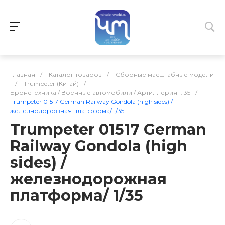
Главная
/
Каталог товаров
/
Сборные масштабные модели
/
Trumpeter (Китай)
/
Бронетехника / Военные автомобили / Артиллерия 1: 35
/
Trumpeter 01517 German Railway Gondola (high sides) /
железнодорожная платформа/ 1/35
Trumpeter 01517 German
Railway Gondola (high
sides) /
железнодорожная
платформа/ 1/35