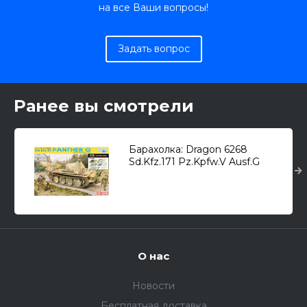
на все Ваши вопросы!
Задать вопрос
Ранее вы смотрели
Барахолка: Dragon 6268
Sd.Kfz.171 Pz.Kpfw.V Ausf.G
"Panther" (late) + PE: Voyager
PE35140 1/35
О нас
Новости
Бесплатная доставка