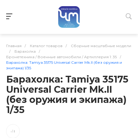
Главная
/
Каталог товаров
/
Сборные масштабные модели
/
Барахолка
/
Бронетехника / Военные автомобили / Артиллерия 1: 35
/
Барахолка: Tamiya 35175 Universal Carrier Mk.II (без оружия и
экипажа) 1/35
Барахолка: Tamiya 35175
Universal Carrier Mk.II
(без оружия и экипажа)
1/35