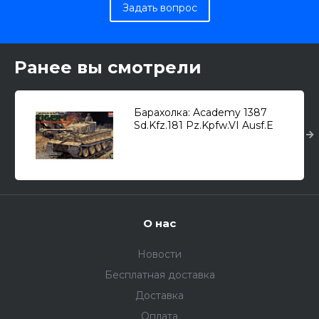
Задать вопрос
Ранее вы смотрели
Барахолка: Academy 1387
Sd.Kfz.181 Pz.Kpfw.VI Ausf.E
"Tiger I" (middle) с интерьером
1/35
О нас
Новости
Бесплатная доставка
Доставка
Оплата