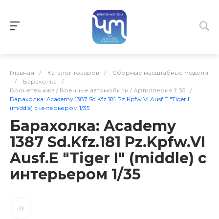
Главная
/
Каталог товаров
/
Сборные масштабные модели
/
Барахолка
/
Бронетехника / Военные автомобили / Артиллерия 1: 35
/
Барахолка: Academy 1387 Sd.Kfz.181 Pz.Kpfw.VI Ausf.E "Tiger I"
(middle) с интерьером 1/35
Барахолка: Academy
1387 Sd.Kfz.181 Pz.Kpfw.VI
Ausf.E "Tiger I" (middle) с
интерьером 1/35