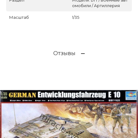
Раздел
Модели. БТТ / Военные авт
омобили / Артиллерия
Масштаб
1/35
Отзывы