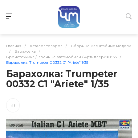
Главная
/
Каталог товаров
/
Сборные масштабные модели
/
Барахолка
/
Бронетехника / Военные автомобили / Артиллерия 1: 35
/
Барахолка: Trumpeter 00332 C1 "Ariete" 1/35
Барахолка: Trumpeter
00332 C1 "Ariete" 1/35