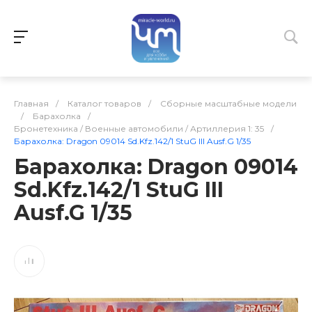
Главная
/
Каталог товаров
/
Сборные масштабные модели
/
Барахолка
/
Бронетехника / Военные автомобили / Артиллерия 1: 35
/
Барахолка: Dragon 09014 Sd.Kfz.142/1 StuG III Ausf.G 1/35
Барахолка: Dragon 09014
Sd.Kfz.142/1 StuG III
Ausf.G 1/35