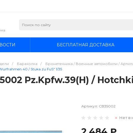
зма
ВОСТИ
БЕСПЛАТНАЯ ДОСТАВКА
дели
/
Барахолка
/
Бронетехника / Военные автомобили / Артилл
Wurfrahmen 40 / Stuka zu FuS" 1/35
002 Pz.Kpfw.39(H) / Hotchk
Артикул:
CB35002
Нет в 
2 484 ₽