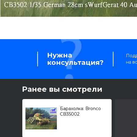
Нужна
Подр
консультация?
на в
Ранее вы смотрели
Барахолка: Bronco
CB35002
Pz.Kpfw.39(H) /
Hotchkiss H39 с
"Wurfrahmen 40 /
Stuka zu FuS" 1/35