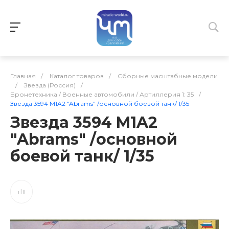
Главная
/
Каталог товаров
/
Сборные масштабные модели
/
Звезда (Россия)
/
Бронетехника / Военные автомобили / Артиллерия 1: 35
/
Звезда 3594 M1A2 "Abrams" /основной боевой танк/ 1/35
Звезда 3594 M1A2
"Abrams" /основной
боевой танк/ 1/35