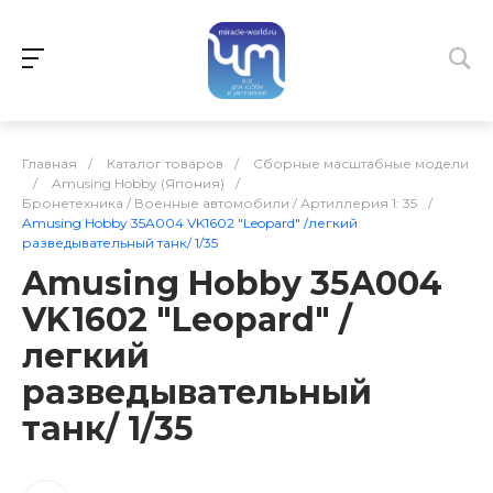
Главная
/
Каталог товаров
/
Сборные масштабные модели
/
Amusing Hobby (Япония)
/
Бронетехника / Военные автомобили / Артиллерия 1: 35
/
Amusing Hobby 35A004 VK1602 "Leopard" /легкий
разведывательный танк/ 1/35
Amusing Hobby 35A004
VK1602 "Leopard" /
легкий
разведывательный
танк/ 1/35