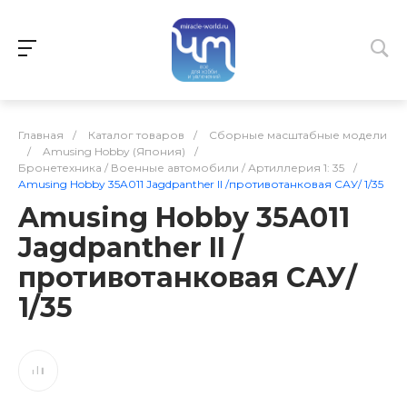
Главная
/
Каталог товаров
/
Сборные масштабные модели
/
Amusing Hobby (Япония)
/
Бронетехника / Военные автомобили / Артиллерия 1: 35
/
Amusing Hobby 35A011 Jagdpanther II /противотанковая САУ/ 1/35
Amusing Hobby 35A011
Jagdpanther II /
противотанковая САУ/
1/35