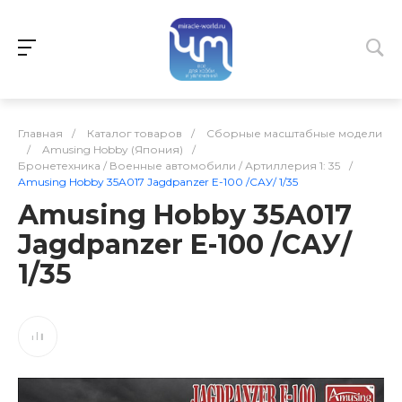
Главная
/
Каталог товаров
/
Сборные масштабные модели
/
Amusing Hobby (Япония)
/
Бронетехника / Военные автомобили / Артиллерия 1: 35
/
Amusing Hobby 35A017 Jagdpanzer E-100 /САУ/ 1/35
Amusing Hobby 35A017
Jagdpanzer E-100 /САУ/
1/35