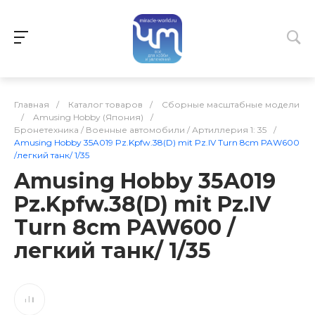
Главная
/
Каталог товаров
/
Сборные масштабные модели
/
Amusing Hobby (Япония)
/
Бронетехника / Военные автомобили / Артиллерия 1: 35
/
Amusing Hobby 35A019 Pz.Kpfw.38(D) mit Pz.IV Turn 8cm PAW600
/легкий танк/ 1/35
Amusing Hobby 35A019
Pz.Kpfw.38(D) mit Pz.IV
Turn 8cm PAW600 /
легкий танк/ 1/35