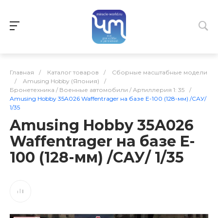
Главная
/
Каталог товаров
/
Сборные масштабные модели
/
Amusing Hobby (Япония)
/
Бронетехника / Военные автомобили / Артиллерия 1: 35
/
Amusing Hobby 35A026 Waffentrager на базе E-100 (128-мм) /САУ/
1/35
Amusing Hobby 35A026
Waffentrager на базе E-
100 (128-мм) /САУ/ 1/35