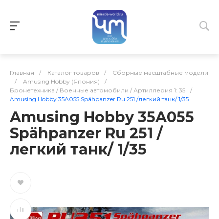
Главная
/
Каталог товаров
/
Сборные масштабные модели
/
Amusing Hobby (Япония)
/
Бронетехника / Военные автомобили / Артиллерия 1: 35
/
Amusing Hobby 35A055 Spähpanzer Ru 251 /легкий танк/ 1/35
Amusing Hobby 35A055
Spähpanzer Ru 251 /
легкий танк/ 1/35