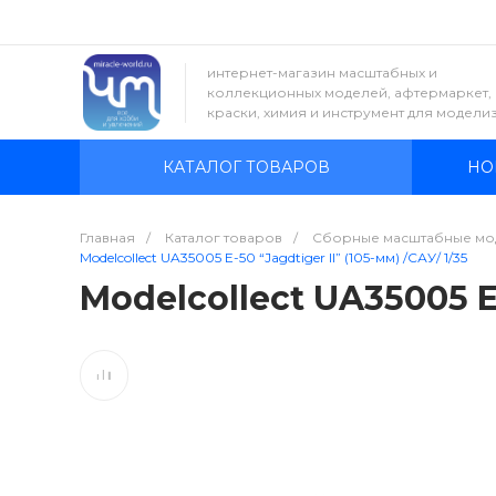
интернет-магазин масштабных и
коллекционных моделей, афтермаркет,
краски, химия и инструмент для модели
КАТАЛОГ ТОВАРОВ
НО
Главная
/
Каталог товаров
/
Сборные масштабные мо
Modelcollect UA35005 E-50 “Jagdtiger II” (105-мм) /САУ/ 1/35
Modelcollect UA35005 E-