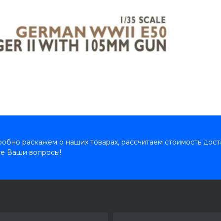
обно раскажем о наших товарах, рассчитаем стоимость дост
се Ваши вопросы!