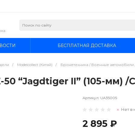
зма
ВОСТИ
БЕСПЛАТНАЯ ДОСТАВКА
дели
/
Modelcollect (Китай)
/
Бронетехника / Военные автомобили /
50 “Jagdtiger II” (105-мм) /С
Артикул:
UA35005
Нет в 
2 895 ₽