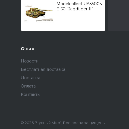
Modelcollect UA35005
E-50 “Jagdtiger II”
(105-мм) /САУ/ 1/35
О нас
Новости
Бесплатная доставка
Доставка
Оплата
Контакты
© 2026 "Чудный Мир", Все права защищены